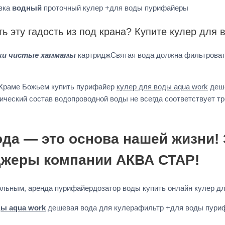
овка
водный
проточный кулер +для воды пурифайеры
ть эту гадость из под крана? Купите кулер для 
ки чистые хаммамы
картриджСвятая вода должна фильтроват
 Храме Божьем купить пурифайер
кулер для воды aqua work
деше
ческий состав водопроводной воды не всегда соответствует тр
ода — это основа нашей жизни! 
джеры компании АКВА СТАР!
гольным, аренда пурифайердозатор воды купить онлайн кулер д
ды aqua work
дешевая вода для кулерафильтр +для воды пури