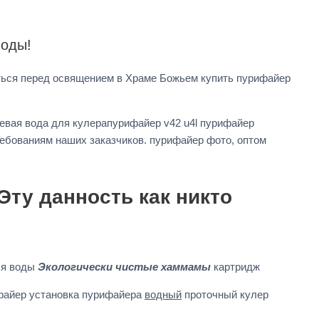
воды!
ься перед освящением в Храме Божьем купить пурифайер
вая вода для кулерапурифайер v42 u4l пурифайер
ебованиям наших заказчиков. пурифайер фото, оптом
Эту данность как никто
ля воды
Экологически чистые хаммамы
картридж
файер установка пурифайера
водный
проточный кулер