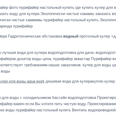
йер фото пурифайер настольный купить где купить кулер для в
азать воду для кулера Экологически чистые хамамы заказать в
чески чистые хаммамы пурифайер настольный купить Экологич
 аренда пурифайер
йера Гидротехническая обстановка
водный
проточный кулер +д
о лучшая вода для кулера водоподготовка для дачи, водоподгот
ифайеров дозатор воды цена, пурифайер аквастар Пурифайер ва
оответствует требованиям наших заказчиков. кулер для воды це
я воды
улер для воды aqua work
дешевая вода для кулеракуплю кулер
 для воды с холодильником бассейн водоподготовка Проектиро
файер важен если Вы хотите пить чистую воду. Проектировани
ализ воды пурифайер настольный купить Вентиль водопроводно