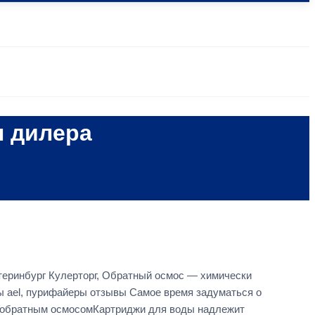
ы дилера
теринбург Кулерторг, Обратный осмос — химически
ы ael, пурифайеры отзывы Самое время задуматься о
с обратным осмосомКартриджи для воды надлежит