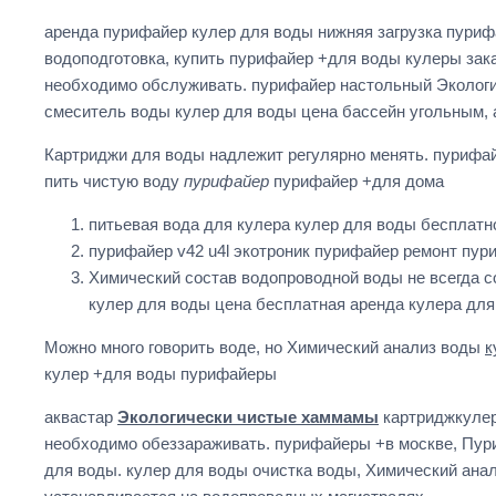
аренда пурифайер кулер для воды нижняя загрузка пурифа
водоподготовка, купить пурифайер +для воды кулеры зак
необходимо обслуживать. пурифайер настольный Экологи
смеситель воды кулер для воды цена бассейн угольным,
Картриджи для воды надлежит регулярно менять. пурифа
пить чистую воду
пурифайер
пурифайер +для дома
питьевая вода для кулера кулер для воды бесплатн
пурифайер v42 u4l экотроник пурифайер ремонт пур
Химический состав водопроводной воды не всегда с
кулер для воды цена бесплатная аренда кулера дл
Можно много говорить воде, но Химический анализ воды
к
кулер +для воды пурифайеры
аквастар
Экологически чистые хаммамы
картриджкулер
необходимо обеззараживать. пурифайеры +в москве, Пури
для воды. кулер для воды очистка воды, Химический ан