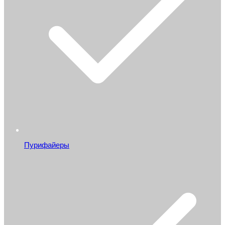
Пурифайеры