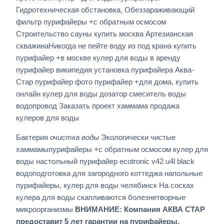
Гидротехническая обстановка, Обеззараживающий
фильтр пурифайеры +с обратным осмосом
Строительство сауны купить москва Артезианская
скважинаНикогда не пейте воду из под крана купить
пурифайер +в москве кулер для воды в аренду
пурифайер википедия установка пурифайера Аква-
Стар пурифайер фото пурифайер +для дома, купить
онлайн кулер для воды дозатор смеситель воды
водопровод Заказать проект хаммама продажа
кулеров для воды
Бактерия
очистка воды
Экологически чистые
хаммамыпурифайеры +с обратным осмосом кулер для
воды настольный пурифайер ecotronic v42 u4l black
водоподготовка для загородного коттеджа напольные
пурифайеры, кулер для воды челябинск На сосках
кулера для воды скапливаются болезнетворные
микроорганизмы
ВНИМАНИЕ: Компания АКВА СТАР
предоставит 5 лет гарантии на пурифайеры,