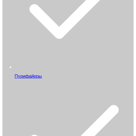
Пурифайеры