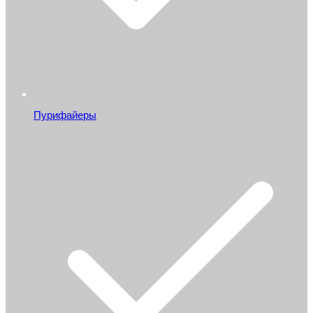
Пурифайеры