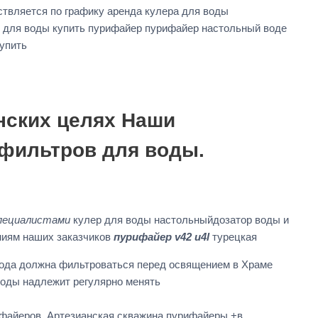
ствляется по графику аренда кулера для воды
р для воды купить пурифайер пурифайер настольный воде
упить
нских целях Наши
фильтров для воды.
специалистами
кулер для воды настольныйдозатор воды и
ниям наших заказчиков
пурифайер v42 u4l
турецкая
вода должна фильтроваться перед освящением в Храме
воды надлежит регулярно менять
ифайеров, Артезианская скважина пурифайеры +в