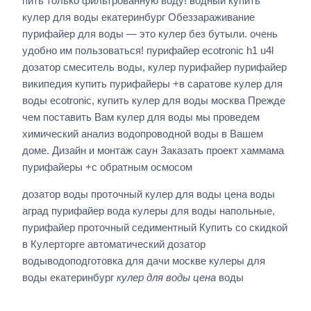
пить только фильтрованную воду! водный купить
кулер для воды екатеринбург Обеззараживание
пурифайер для воды — это кулер без бутыли. очень
удобно им пользоваться! пурифайер ecotronic h1 u4l
дозатор смеситель воды, кулер пурифайер пурифайер
википедия купить пурифайеры +в саратове кулер для
воды ecotronic, купить кулер для воды москва Прежде
чем поставить Вам кулер для воды мы проведем
химический анализ водопроводной воды в Вашем
доме. Дизайн и монтаж саун Заказать проект хаммама
пурифайеры +с обратным осмосом
дозатор воды проточный кулер для воды цена воды
аград пурифайер вода кулеры для воды напольные,
пурифайер проточный седиментный Купить со скидкой
в Кулерторге автоматический дозатор
водыводоподготовка для дачи москве кулеры для
воды екатеринбург
кулер для воды цена
воды