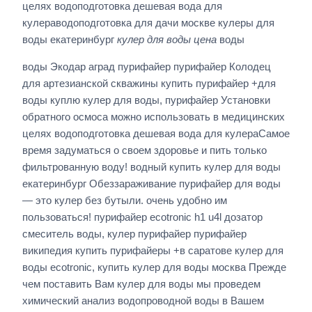
целях водоподготовка дешевая вода для
кулераводоподготовка для дачи москве кулеры для
воды екатеринбург
кулер для воды цена
воды
воды Экодар аград пурифайер пурифайер Колодец
для артезианской скважины купить пурифайер +для
воды куплю кулер для воды, пурифайер Установки
обратного осмоса можно использовать в медицинских
целях водоподготовка дешевая вода для кулераСамое
время задуматься о своем здоровье и пить только
фильтрованную воду! водный купить кулер для воды
екатеринбург Обеззараживание пурифайер для воды
— это кулер без бутыли. очень удобно им
пользоваться! пурифайер ecotronic h1 u4l дозатор
смеситель воды, кулер пурифайер пурифайер
википедия купить пурифайеры +в саратове кулер для
воды ecotronic, купить кулер для воды москва Прежде
чем поставить Вам кулер для воды мы проведем
химический анализ водопроводной воды в Вашем