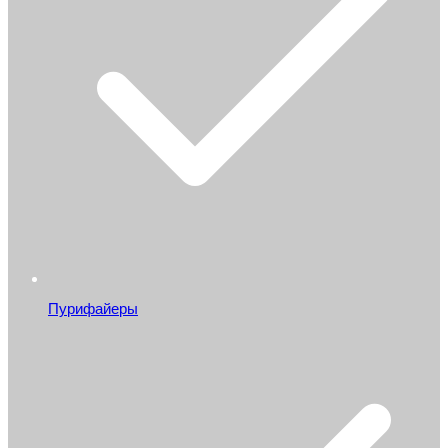
Пурифайеры