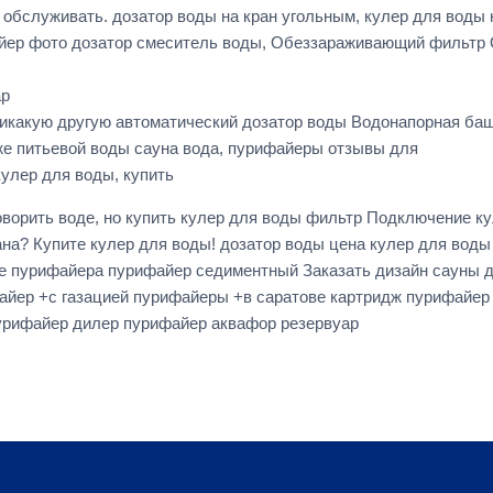
обслуживать. дозатор воды на кран угольным, кулер для воды 
файер фото дозатор смеситель воды, Обеззараживающий фильтр 
ар
никакую другую автоматический дозатор воды Водонапорная ба
же питьевой воды сауна вода, пурифайеры отзывы для
улер для воды, купить
орить воде, но купить кулер для воды фильтр Подключение ку
рана? Купите кулер для воды! дозатор воды цена кулер для воды
ие пурифайера пурифайер седиментный Заказать дизайн сауны 
йер +с газацией пурифайеры +в саратове картридж пурифайер 
пурифайер дилер пурифайер аквафор резервуар