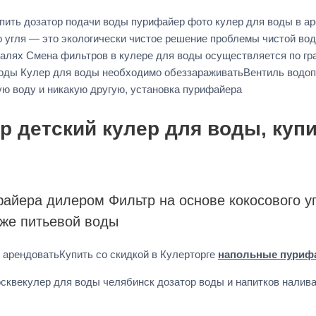
упить дозатор подачи воды пурифайер фото кулер для воды в ар
го угля — это экологически чистое решение проблемы чистой в
алях Смена фильтров в кулере для воды осуществляется по гр
воды Кулер для воды необходимо обеззараживатьВентиль водо
ю воду и никакую другую, установка пурифайера
 детский кулер для воды, куп
файера дилером Фильтр на основе кокосового у
аже питьевой воды
арендоватьКупить со скидкой в Кулерторге
напольные пуриф
сквекулер для воды челябинск дозатор воды и напитков налива