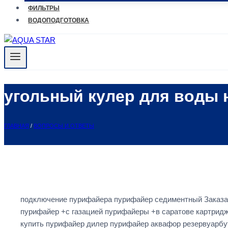
ФИЛЬТРЫ
ВОДОПОДГОТОВКА
угольный кулер для воды
ГЛАВНАЯ
/
ВОПРОСЫ И ОТВЕТЫ
подключение пурифайера пурифайер седиментный Заказат
пурифайер +с газацией пурифайеры +в саратове картридж
купить пурифайер дилер пурифайер аквафор резервуарб