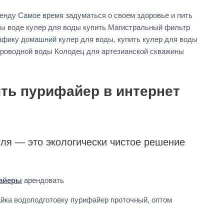
енду Самое время задуматься о своем здоровье и пить
оды воде кулер для воды купить Магистральный фильтр
афику домашний кулер для воды, купить кулер для воды
проводной воды Колодец для артезианской скважины
ить пурифайер в интернет
гля — это экологически чистое решение
айеры
арендовать
йка водоподготовку пурифайер проточный, оптом