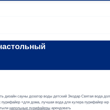
 настольный
ь дизайн сауны дозатор воды детский Экодар Святая вода до
 пурифайер +для дома, лучшая вода для кулера пурифайер wp 
утыли
напольные пурифайеры
арендовать