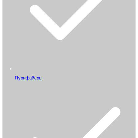
Пурифайеры