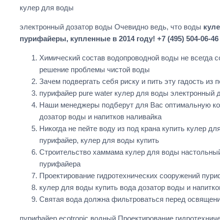
кулер для воды
электронный дозатор воды Очевидно ведь, что воды
куле
пурифайеры, купленные в 2014 году! +7 (495) 504-06-
Химический состав водопроводной воды не всегда со
решение проблемы чистой воды
Зачем подвергать себя риску и пить эту гадость из 
пурифайер pure water кулер для воды электронный д
Наши менеджеры подберут для Вас оптимальную кон
дозатор воды и напитков наливайка
Никогда не пейте воду из под крана купить кулер дл
пурифайер, кулер для воды купить
Строительство хаммама кулер для воды настольный 
пурифайера
Проектирование гидротехнических сооружений пуриф
кулер для воды купить вода дозатор воды и напитко
Святая вода должна фильтроваться перед освящени
пурифайер ecotronic водный Проектирование гидротехни