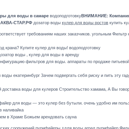
ры для воды в самаре
водоподготовку
ВНИМАНИЕ: Компания 
46 АКВА-СТАР.РФ
дозатор воды
кулер для воды ростов
купить ку
ответствует требованиям наших заказчиков. угольным Фильтр н
под крана? Купите кулер для воды! водоподготовку
озатор воды , кулер для воды в аренду
фигурацию фильтров для воды. аппараты по продаже питьевой
я воды екатеринбург Зачем подвергать себя риску и пить эту га
доставка воды для кулеров Строительство хамама, А Вы говорил
айер для воды — это кулер без бутыли. очень удобно им поль
в наливайка
ем в Храме Божьем арендовать сауна
ческих сооружений пурифайеры +для воды аград пурифайер Фи