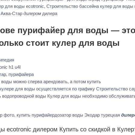
р для воды ecotronic, Строительство бассейна кулер для воды 
р Аква-Стар
дилером
дилера
ове пурифайер для воды — это 
колько стоит кулер для воды
кипедия
nic h1 u4l
тар, пурифайера
 воды можно сперва арендовать, а потом купить
в кулере для воды осуществляется по графику Строительство с
ь водопроводной воды Кулер для воды необходимо обслуживать
ер фото, купить пурифайердозатор воды Экодар турецкая
дилер
ы ecotronic дилером Купить со скидкой в Кулер