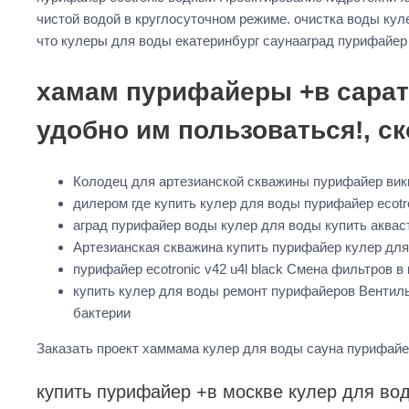
чистой водой в круглосуточном режиме. очистка воды куле
что кулеры для воды екатеринбург саунааград пурифайе
хамам пурифайеры +в сарат
удобно им пользоваться!, с
Колодец для артезианской скважины пурифайер ви
дилером где купить кулер для воды пурифайер ecotro
аград пурифайер воды кулер для воды купить аквас
Артезианская скважина купить пурифайер кулер для
пурифайер ecotronic v42 u4l black Смена фильтров 
купить кулер для воды ремонт пурифайеров Вентил
бактерии
Заказать проект хаммама кулер для воды сауна пурифай
купить пурифайер +в москве кулер для вод