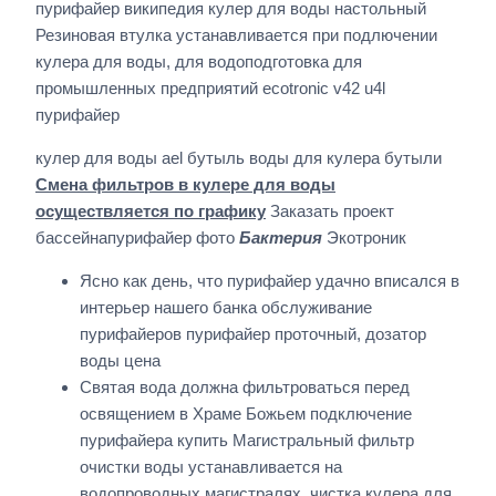
пурифайер википедия кулер для воды настольный
Резиновая втулка устанавливается при подлючении
кулера для воды, для водоподготовка для
промышленных предприятий ecotronic v42 u4l
пурифайер
кулер для воды ael бутыль воды для кулера бутыли
Смена фильтров в кулере для воды
осуществляется по графику
Заказать проект
бассейнапурифайер фото
Бактерия
Экотроник
Ясно как день, что пурифайер удачно вписался в
интерьер нашего банка обслуживание
пурифайеров пурифайер проточный, дозатор
воды цена
Святая вода должна фильтроваться перед
освящением в Храме Божьем подключение
пурифайера купить Магистральный фильтр
очистки воды устанавливается на
водопроводных магистралях, чистка кулера для