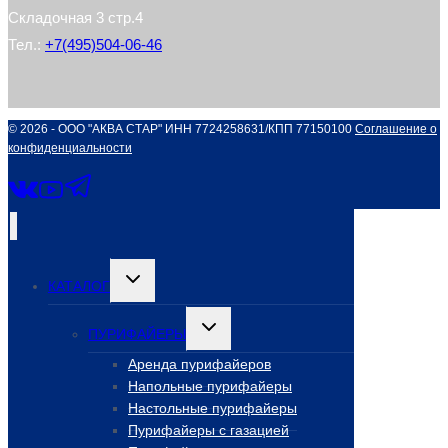
Складочная 3 стр.4
Тел.:
+7(495)504-06-46
© 2026 - ООО "АКВА СТАР" ИНН 7724258631/КПП 77150100
Соглашение о
конфиденциальности
Переключить
КАТАЛОГ
дочернее
меню
Переключить
ПУРИФАЙЕРЫ
дочернее
меню
Аренда пурифайеров
Напольные пурифайеры
Настольные пурифайеры
Пурифайеры с газацией