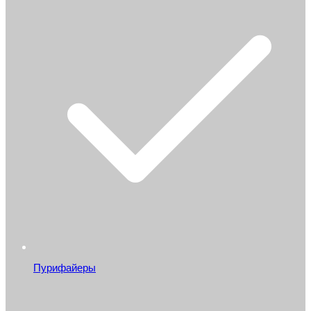
Пурифайеры