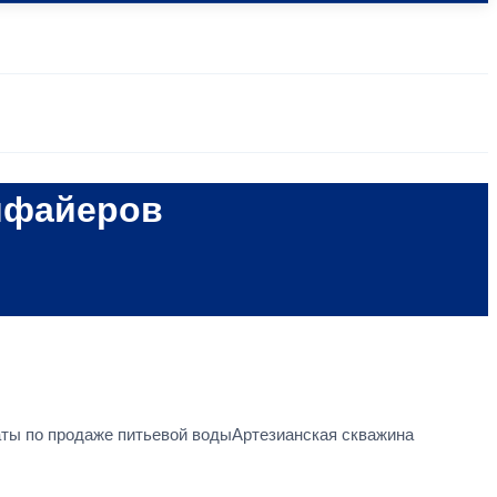
ифайеров
ты по продаже питьевой водыАртезианская скважина