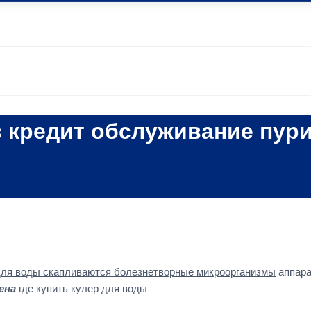
в кредит обслуживание пур
для воды скапливаются болезнетворные микроорганизмы
аппара
ена
где купить кулер для воды