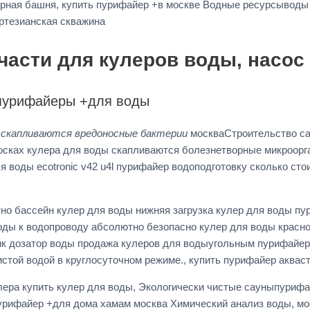
рная башня, купить пурифайер +в москве Водные ресурсыводы
ртезианская скважина
части для кулеров воды, насос
 пурифайеры +для воды
ы скапливаются вредоносные бактерии
москваСтроительство са
сках кулера для воды скапливаются болезнетворные микроорга
я воды ecotronic v42 u4l пурифайер водоподготовку сколько ст
тно бассейн кулер для воды нижняя загрузка кулер для воды п
ды к водопроводу абсолютно безопасно кулер для воды красно
чик дозатор воды продажа кулеров для водыугольным пурифайер
той водой в круглосуточном режиме., купить пурифайер аквас
улера купить кулер для воды, Экологически чистые сауныпурифа
урифайер +для дома хамам москва Химический анализ воды, мо