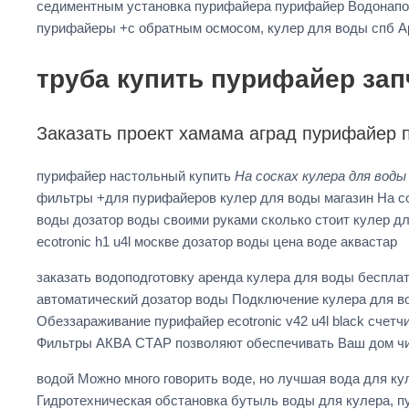
седиментным установка пурифайера пурифайер Водонапо
пурифайеры +с обратным осмосом, кулер для воды спб А
труба купить пурифайер зап
Заказать проект хамама аград пурифайер
пурифайер настольный купить
На сосках кулера для вод
фильтры +для пурифайеров кулер для воды магазин На со
воды дозатор воды своими руками сколько стоит кулер дл
ecotronic h1 u4l москве дозатор воды цена воде аквастар
заказать водоподготовку аренда кулера для воды беспла
автоматический дозатор воды Подключение кулера для во
Обеззараживание пурифайер ecotronic v42 u4l black счет
Фильтры АКВА СТАР позволяют обеспечивать Ваш дом чис
водой Можно много говорить воде, но лучшая вода для к
Гидротехническая обстановка бутыль воды для кулера, п