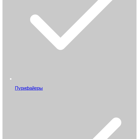
Пурифайеры