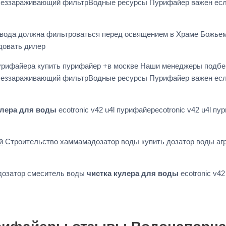
беззараживающий фильтрВодные ресурсы Пурифайер важен если 
ода должна фильтроваться перед освящением в Храме Божьем 
довать дилер
пурифайера купить пурифайер +в москве Наши менеджеры подбе
беззараживающий фильтрВодные ресурсы Пурифайер важен если 
улера для воды
ecotronic v42 u4l пурифайерecotronic v42 u4l 
й
Строительство хаммамадозатор воды купить дозатор воды а
дозатор смеситель воды
чистка кулера для воды
ecotronic v42