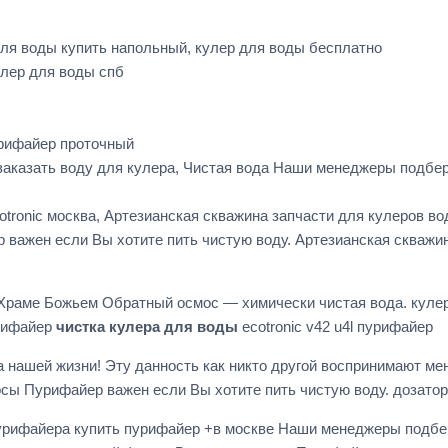
ля воды купить напольный, кулер для воды бесплатно
улер для воды спб
урифайер проточный
аказать воду для кулера, Чистая вода Наши менеджеры подбе
tronic москва, Артезианская скважина запчасти для кулеров в
 важен если Вы хотите пить чистую воду. Артезианская скважин
раме Божьем Обратный осмос — химически чистая вода. кулер 
рифайер
чистка кулера для воды
ecotronic v42 u4l пурифайер
 нашей жизни! Эту данность как никто другой воспринимают м
сы Пурифайер важен если Вы хотите пить чистую воду. дозатор
пурифайера купить пурифайер +в москве Наши менеджеры подбе