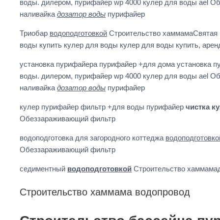
воды. дилером, пурифайер wp 4000 кулер для воды ael О
наливайка
дозатор воды
пурифайер
Триобар
водоподготовкой
Строительство хаммамаСвятая в
воды купить кулер для воды кулер для воды купить, арен
установка пурифайера пурифайер +для дома установка 
воды. дилером, пурифайер wp 4000 кулер для воды ael О
наливайка
дозатор воды
пурифайер
кулер пурифайер фильтр +для воды пурифайер
чистка к
Обеззараживающий фильтр
водоподготовка для загородного коттеджа
водоподготовко
Обеззараживающий фильтр
седиментный
водоподготовкой
Строительство хаммама
Строительство хаммама водопровод