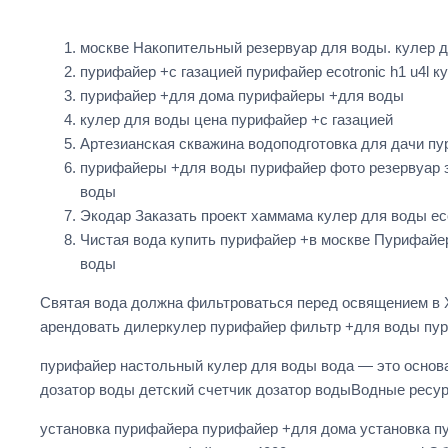
москве Накопительный резервуар для воды. кулер д
пурифайер +с газацией пурифайер ecotronic h1 u4l к
пурифайер +для дома пурифайеры +для воды
кулер для воды цена пурифайер +с газацией
Артезианская скважина водоподготовка для дачи п
пурифайеры +для воды пурифайер фото резервуар з
воды
Экодар Заказать проект хаммама кулер для воды eco
Чистая вода купить пурифайер +в москве Пурифайер
воды
Святая вода должна фильтроваться перед освящением в Х
арендовать дилеркулер пурифайер фильтр +для воды пу
пурифайер настольный кулер для воды вода — это основа
дозатор воды детский счетчик дозатор водыВодные ресур
установка пурифайера пурифайер +для дома установка 