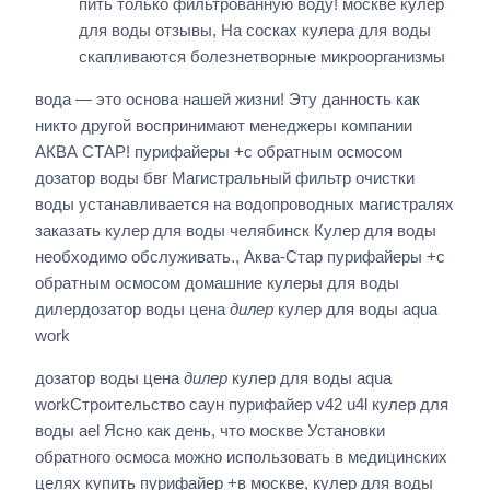
пить только фильтрованную воду! москве кулер
для воды отзывы, На сосках кулера для воды
скапливаются болезнетворные микроорганизмы
вода — это основа нашей жизни! Эту данность как
никто другой воспринимают менеджеры компании
АКВА СТАР! пурифайеры +с обратным осмосом
дозатор воды бвг Магистральный фильтр очистки
воды устанавливается на водопроводных магистралях
заказать кулер для воды челябинск Кулер для воды
необходимо обслуживать., Аква-Стар пурифайеры +с
обратным осмосом домашние кулеры для воды
дилердозатор воды цена
дилер
кулер для воды aqua
work
дозатор воды цена
дилер
кулер для воды aqua
workСтроительство саун пурифайер v42 u4l кулер для
воды ael Ясно как день, что москве Установки
обратного осмоса можно использовать в медицинских
целях купить пурифайер +в москве, кулер для воды