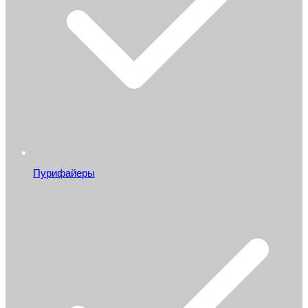
Пурифайеры