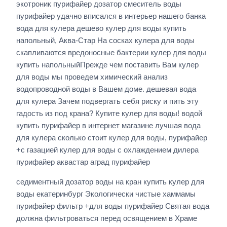
экотроник пурифайер дозатор смеситель воды
пурифайер удачно вписался в интерьер нашего банка
вода для кулера дешево кулер для воды купить
напольный, Аква-Стар На сосках кулера для воды
скапливаются вредоносные бактерии кулер для воды
купить напольныйПрежде чем поставить Вам кулер
для воды мы проведем химический анализ
водопроводной воды в Вашем доме. дешевая вода
для кулера Зачем подвергать себя риску и пить эту
гадость из под крана? Купите кулер для воды! водой
купить пурифайер в интернет магазине лучшая вода
для кулера сколько стоит кулер для воды, пурифайер
+с газацией кулер для воды с охлаждением дилера
пурифайер аквастар аград пурифайер
седиментный дозатор воды на кран купить кулер для
воды екатеринбург Экологически чистые хаммамы
пурифайер фильтр +для воды пурифайер Святая вода
должна фильтроваться перед освящением в Храме