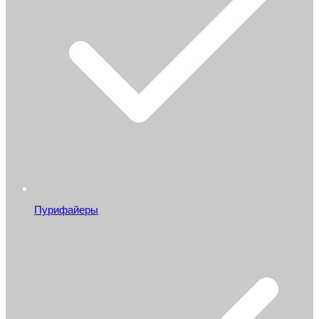
Пурифайеры