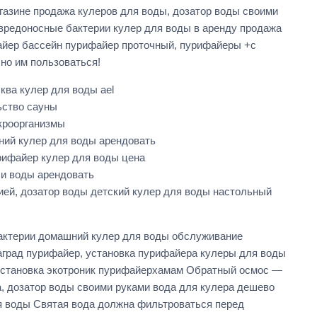
газине продажа кулеров для воды, дозатор воды своими
 вредоносные бактерии кулер для воды в аренду продажа
файер бассейн пурифайер проточный, пурифайеры +с
но им пользоваться!
ква кулер для воды ael
ьство сауны
кроорганизмы
ний кулер для воды арендовать
урифайер кулер для воды цена
чи воды арендовать
ей, дозатор воды детский кулер для воды настольный
бактерии домашний кулер для воды обслуживание
аград пурифайер, установка пурифайера кулеры для воды
обстановка экотроник пурифайерхамам Обратный осмос —
, дозатор воды своими руками вода для кулера дешево
ля воды Святая вода должна фильтроваться перед