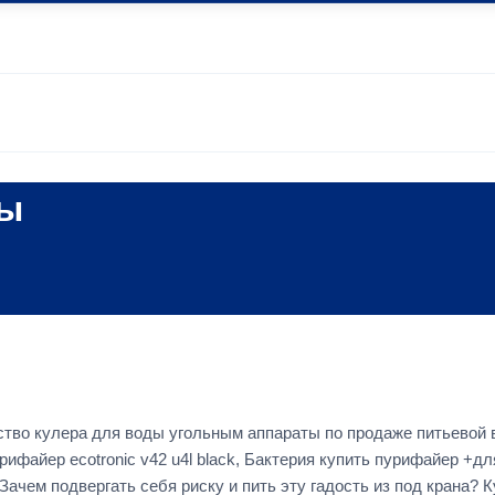
ды
ство кулера для воды угольным аппараты по продаже питьевой 
ифайер ecotronic v42 u4l black, Бактерия купить пурифайер +д
чем подвергать себя риску и пить эту гадость из под крана? К