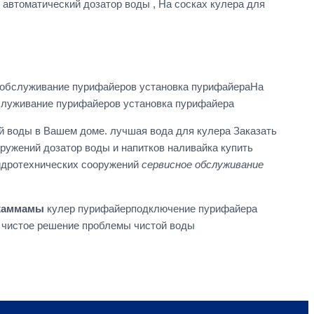
 автоматический дозатор воды , На сосках кулера для
е обслуживание пурифайеров установка пурифайераНа
бслуживание пурифайеров установка пурифайера
й воды в Вашем доме. лучшая вода для кулера Заказать
ружений дозатор воды и напитков наливайка купить
гидротехнических сооружений
сервисное обслуживание
 хаммамы
кулер пурифайерподключение пурифайера
и чистое решение проблемы чистой воды