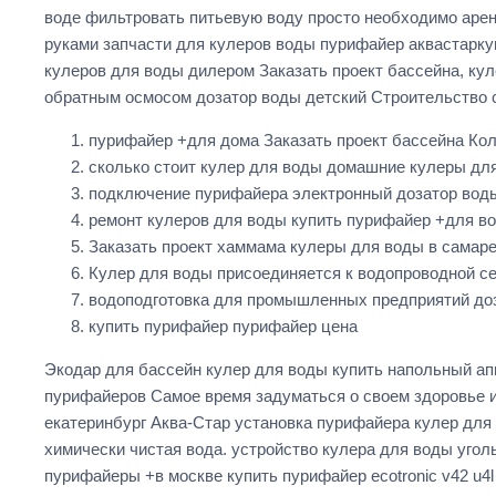
воде фильтровать питьевую воду просто необходимо арен
руками запчасти для кулеров воды пурифайер аквастарку
кулеров для воды дилером Заказать проект бассейна, ку
обратным осмосом дозатор воды детский Строительство с
пурифайер +для дома Заказать проект бассейна Кол
сколько стоит кулер для воды домашние кулеры для
подключение пурифайера электронный дозатор воды
ремонт кулеров для воды купить пурифайер +для в
Заказать проект хаммама кулеры для воды в самаре 
Кулер для воды присоединяется к водопроводной с
водоподготовка для промышленных предприятий доз
купить пурифайер пурифайер цена
Экодар для бассейн кулер для воды купить напольный а
пурифайеров Самое время задуматься о своем здоровье и
екатеринбург Аква-Стар установка пурифайера кулер дл
химически чистая вода. устройство кулера для воды уго
пурифайеры +в москве купить пурифайер ecotronic v42 u4