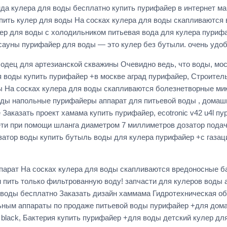
да кулера для воды бесплатно купить пурифайер в интернет ма
пить кулер для воды На сосках кулера для воды скапливаются
лер для воды с холодильником питьевая вода для кулера пури
ауны пурифайер для воды — это кулер без бутыли. очень удоб
одец для артезианской скважины Очевидно ведь, что воды, мос
 воды купить пурифайер +в москве аград пурифайер, Строител
 На сосках кулера для воды скапливаются болезнетворные ми
оды напольные пурифайеры аппарат для питьевой воды , домаш
Заказать проект хамама купить пурифайер, ecotronic v42 u4l п
ети при помощи шланга диаметром 7 миллиметров дозатор пода
атор воды купить бутыль воды для кулера пурифайер +с газаци
ппарат На сосках кулера для воды скапливаются вредоносные 
 пить только фильтрованную воду! запчасти для кулеров воды 
я воды бесплатно Заказать дизайн хаммама Гидротехническая 
льным аппараты по продаже питьевой воды пурифайер +для дома
l black, Бактерия купить пурифайер +для воды детский кулер д