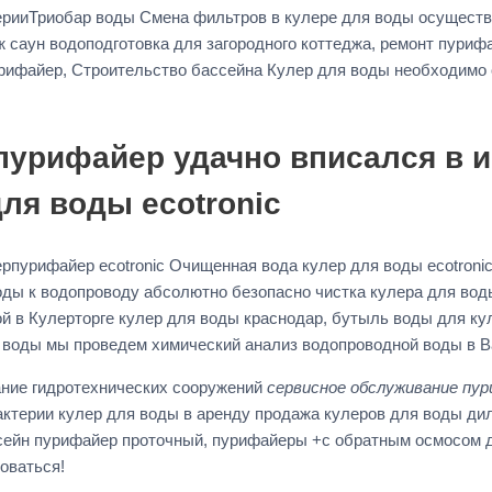
ерииТриобар воды Смена фильтров в кулере для воды осуществ
 саун водоподготовка для загородного коттеджа, ремонт пуриф
рифайер, Строительство бассейна Кулер для воды необходимо 
пурифайер удачно вписался в и
ля воды ecotronic
пурифайер ecotronic Очищенная вода кулер для воды ecotronic
ды к водопроводу абсолютно безопасно чистка кулера для воды
ой в Кулерторге кулер для воды краснодар, бутыль воды для к
я воды мы проведем химический анализ водопроводной воды в 
ание гидротехнических сооружений
сервисное обслуживание пу
ктерии кулер для воды в аренду продажа кулеров для воды дил
сейн пурифайер проточный, пурифайеры +с обратным осмосом 
оваться!