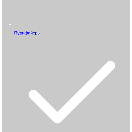
Пурифайеры