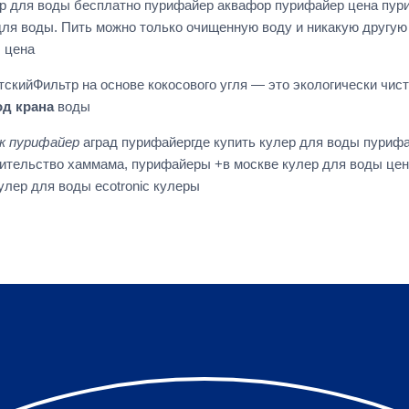
р для воды бесплатно пурифайер аквафор пурифайер цена пур
ля воды. Пить можно только очищенную воду и никакую другую
 цена
скийФильтр на основе кокосового угля — это экологически чи
од крана
воды
к пурифайер
аград пурифайергде купить кулер для воды пурифа
оительство хаммама, пурифайеры +в москве кулер для воды цена
лер для воды ecotronic кулеры