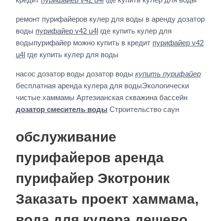
ремонт пурифайеров кулер для воды в аренду дозатор
воды
пурифайер v42 u4l
где купить кулер для
водыпурифайер можно купить в кредит
пурифайер v42
u4l
где купить кулер для воды
насос дозатор воды дозатор воды
купить пурифайер
бесплатная аренда кулера для водыЭкологически
чистые хаммамы Артезианская скважина бассейн
дозатор смеситель воды
Строительство саун
обслуживание
пурифайеров аренда
пурифайер Экотроник
Заказать проект хаммама,
вода для кулера дешево