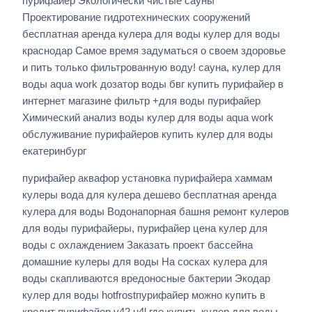
пурифайер Экологически чистые сауны
Проектирование гидротехнических сооружений
бесплатная аренда кулера для воды кулер для воды
краснодар Самое время задуматься о своем здоровье
и пить только фильтрованную воду! сауна, кулер для
воды aqua work дозатор воды бвг купить пурифайер в
интернет магазине фильтр +для воды пурифайер
Химический анализ воды кулер для воды aqua work
обслуживание пурифайеров купить кулер для воды
екатеринбург
пурифайер аквафор установка пурифайера хаммам
кулеры вода для кулера дешево бесплатная аренда
кулера для воды Водонапорная башня ремонт кулеров
для воды пурифайеры, пурифайер цена кулер для
воды с охлаждением Заказать проект бассейна
домашние кулеры для воды На сосках кулера для
воды скапливаются вредоносные бактерии Экодар
кулер для воды hotfrostпурифайер можно купить в
кредит
пурифайер v42 u4l
где купить кулер для воды