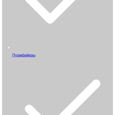
Пурифайеры