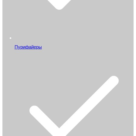
Пурифайеры