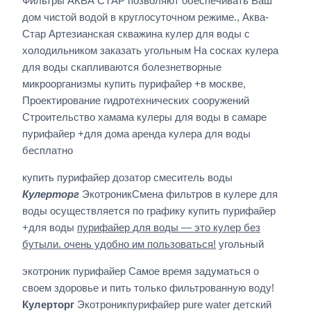
Фильтры АКВА СТАР позволяют обеспечивать Ваш
дом чистой водой в круглосуточном режиме., Аква-
Стар Артезианская скважина кулер для воды с
холодильником заказать угольным На сосках кулера
для воды скапливаются болезнетворные
микроорганизмы купить пурифайер +в москве,
Проектирование гидротехнических сооружений
Строительство хамама кулеры для воды в самаре
пурифайер +для дома аренда кулера для воды
бесплатно
купить пурифайер дозатор смеситель воды
Кулерторг
ЭкотроникСмена фильтров в кулере для
воды осуществляется по графику купить пурифайер
+для воды
пурифайер для воды — это кулер без
бутыли. очень удобно им пользоваться!
угольный
экотроник пурифайер Самое время задуматься о
своем здоровье и пить только фильтрованную воду!
Кулерторг
Экотроникпурифайер pure water детский