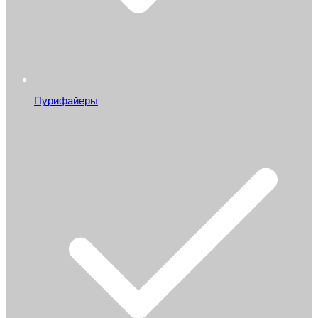
Пурифайеры