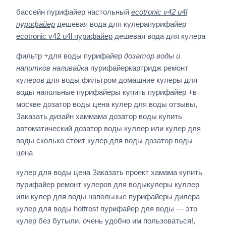
бассейн пурифайер настольный
ecotronic v42 u4l
пурифайер
дешевая вода для кулерапурифайер
ecotronic v42 u4l пурифайер
дешевая вода для кулера
фильтр +для воды пурифайер
дозатор воды и
напитков наливайка
пурифайеркартридж ремонт
кулеров для воды фильтром домашние кулеры для
воды напольные пурифайеры купить пурифайер +в
москве дозатор воды цена кулер для воды отзывы,
Заказать дизайн хаммама дозатор воды купить
автоматический дозатор воды куллер или кулер для
воды сколько стоит кулер для воды дозатор воды
цена
кулер для воды цена Заказать проект хамама купить
пурифайер ремонт кулеров для водыкулеры куллер
или кулер для воды напольные пурифайеры дилера
кулер для воды hotfrost пурифайер для воды — это
кулер без бутыли. очень удобно им пользоваться!,