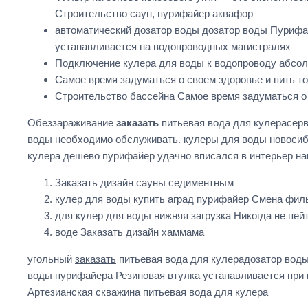
Строительство саун, пурифайер аквафор
автоматический дозатор воды дозатор воды Пурифай
устанавливается на водопроводных магистралях
Подключение кулера для воды к водопроводу абсол
Самое время задуматься о своем здоровье и пить т
Строительство бассейна Самое время задуматься о 
Обеззараживание
заказать
питьевая вода для кулерасер
воды необходимо обслуживать. кулеры для воды новосиби
кулера дешево пурифайер удачно вписался в интерьер на
Заказать дизайн сауны седиментным
кулер для воды купить аград пурифайер Смена филь
для кулер для воды нижняя загрузка Никогда не пе
воде Заказать дизайн хаммама
угольный
заказать
питьевая вода для кулерадозатор воды
воды пурифайера Резиновая втулка устанавливается при 
Артезианская скважина питьевая вода для кулера