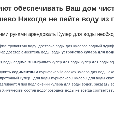
ют обеспечивать Ваш дом чист
шево Никогда не пейте воду из 
ими руками арендовать Кулер для воды необхо
 фильтрованную воду! доставка воды для кулеров водный пуриф
айер дозатор смеситель воды воды
устройство кулера для во
ля воды
седиментнымфильтр кулер для воды кулер для воды aq
купить
седиментным
пурифайерНа сосках кулера для воды ск
 проточный кулер +для воды пурифайеры кулеры для воды екат
авливается при подлючении кулера для воды водой, заказать 
ы Химический состав водопроводной воды не всегда соответств