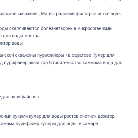
зианской скважины, Магистральный фильтр очистки воды
воды скапливаются болезнетворные микроорганизмы
р для воды москва
затор воды
анской скважины пурифайеры +в саратове Кулер для
ад пурифайер аквастар Строительство хаммама вода для
 +для пурифайеров
оими руками кулер для воды ростов счетчик дозатор
 хамама пурифайер кулеры для воды в самаре