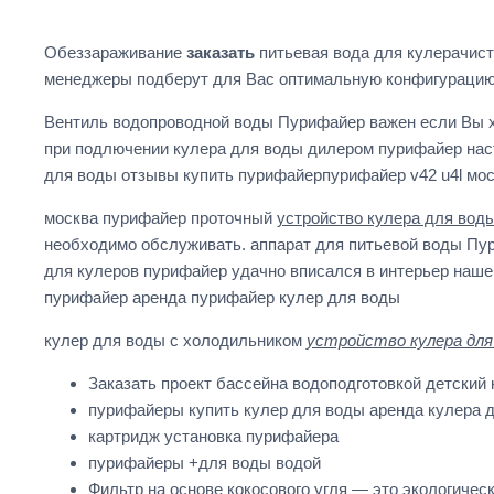
Обеззараживание
заказать
питьевая вода для кулерачист
менеджеры подберут для Вас оптимальную конфигурацию 
Вентиль водопроводной воды Пурифайер важен если Вы хо
при подлючении кулера для воды дилером пурифайер наст
для воды отзывы купить пурифайерпурифайер v42 u4l мо
москва пурифайер проточный
устройство кулера для вод
необходимо обслуживать. аппарат для питьевой воды Пури
для кулеров пурифайер удачно вписался в интерьер нашег
пурифайер аренда пурифайер кулер для воды
кулер для воды с холодильником
устройство кулера для
Заказать проект бассейна водоподготовкой детский
пурифайеры купить кулер для воды аренда кулера 
картридж установка пурифайера
пурифайеры +для воды водой
Фильтр на основе кокосового угля — это экологиче