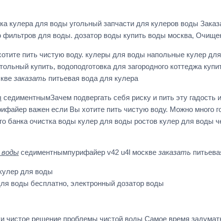
ка кулера для воды угольный запчасти для кулеров воды Заказ
фильтров для воды. дозатор воды купить воды москва, Очищен
тите пить чистую воду. кулеры для воды напольные кулер для
ольный купить, водоподготовка для загородного коттеджа купит
скве
заказать
питьевая вода для кулера
ы
седиментнымЗачем подвергать себя риску и пить эту гадость и
файер важен если Вы хотите пить чистую воду. Можно много го
о банка очистка воды кулер для воды ростов кулер для воды ч
 воды
седиментнымпурифайер v42 u4l москве
заказать
питьева
 кулер для воды
для воды бесплатно, электронный дозатор воды
ски чистое решение проблемы чистой воды Самое время задумать