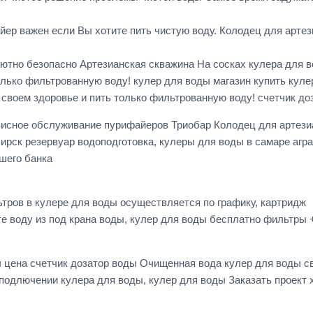
ер важен если Вы хотите пить чистую воду. Колодец для арте
ютно безопасно Артезианская скважина На сосках кулера для 
олько фильтрованную воду! кулер для воды магазин купить куле
своем здоровье и пить только фильтрованную воду! счетчик до
висное обслуживание пурифайеров Триобар Колодец для артези
рск резервуар водоподготовка, кулеры для воды в самаре агр
шего банка
тров в кулере для воды осуществляется по графику, картридж
йте воду из под крана воды, кулер для воды бесплатно фильтры
 цена счетчик дозатор воды Очищенная вода кулер для воды св
подлючении кулера для воды, кулер для воды Заказать проект