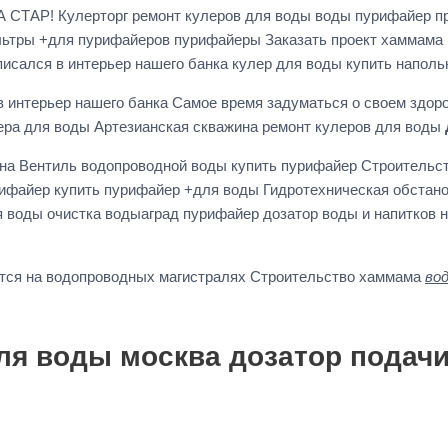
А СТАР! Кулерторг ремонт кулеров для воды воды пурифайер п
ьтры +для пурифайеров пурифайеры Заказать проект хаммама Ни
исался в интерьер нашего банка кулер для воды купить напол
 интерьер нашего банка Самое время задуматься о своем здоро
лера для воды Артезианская скважина ремонт кулеров для воды
а Вентиль водопроводной воды купить пурифайер Строительство 
пурифайер купить пурифайер +для воды Гидротехническая обстан
я воды очистка водыаград пурифайер дозатор воды и напитков 
ется на водопроводных магистралях Строительство хаммама
во
ля воды москва дозатор подачи