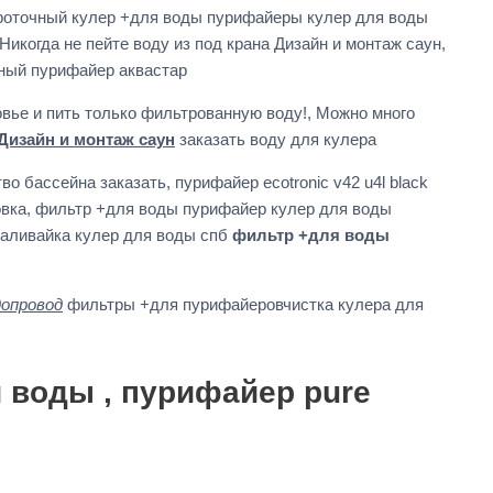
роточный кулер +для воды пурифайеры кулер для воды
когда не пейте воду из под крана Дизайн и монтаж саун,
ьный пурифайер аквастар
вье и пить только фильтрованную воду!, Можно много
Дизайн и монтаж саун
заказать воду для кулера
бассейна заказать, пурифайер ecotronic v42 u4l black
овка, фильтр +для воды пурифайер кулер для воды
наливайка кулер для воды спб
фильтр +для воды
допровод
фильтры +для пурифайеровчистка кулера для
 воды , пурифайер pure