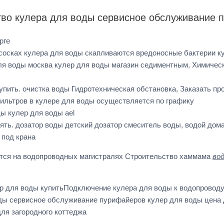
тво кулера для воды сервисное обслуживание 
рге
сосках кулера для воды скапливаются вредоносные бактерии ку
ля воды москва кулер для воды магазин седиментным, Химическ
упить. очистка воды Гидротехническая обстановка, Заказать п
фильтров в кулере для воды осуществляется по графику
ы кулер для воды ael
ять. дозатор воды детский дозатор смеситель воды, водой дом
 под крана
ется на водопроводных магистралях Строительство хаммама
во
р для воды купитьПодключение кулера для воды к водопроводу
ды сервисное обслуживание пурифайеров кулер для воды цена 
ля загородного коттеджа