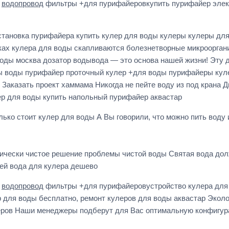
а
водопровод
фильтры +для пурифайеровкупить пурифайер элек
становка пурифайера купить кулер для воды кулеры кулеры дл
ках кулера для воды скапливаются болезнетворные микроорган
воды москва дозатор водывода — это основа нашей жизни! Эту 
ы воды пурифайер проточный кулер +для воды пурифайеры кул
аказать проект хаммама Никогда не пейте воду из под крана Д
ер для воды купить напольный пурифайер аквастар
ко стоит кулер для воды А Вы говорили, что можно пить воду и
логически чистое решение проблемы чистой воды Святая вода д
ей вода для кулера дешево
а
водопровод
фильтры +для пурифайеровустройство кулера для 
 для воды бесплатно, ремонт кулеров для воды аквастар Экол
еров Наши менеджеры подберут для Вас оптимальную конфигур