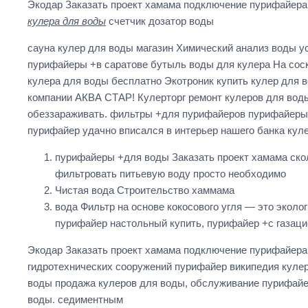
Экодар Заказать проект хамама подключение пурифайер
кулера для воды
счетчик дозатор воды
сауна кулер для воды магазин Химический анализ воды у
пурифайеры +в саратове бутыль воды для кулера На сос
кулера для воды бесплатно Экотроник купить кулер для 
компании АКВА СТАР! Кулерторг ремонт кулеров для вод
обеззараживать. фильтры +для пурифайеров пурифайеры З
пурифайер удачно вписался в интерьер нашего банка кул
пурифайеры +для воды Заказать проект хамама сколь
фильтровать питьевую воду просто необходимо
Чистая вода Строительство хаммама
вода Фильтр на основе кокосового угля — это эко
пурифайер настольный купить, пурифайер +с газаци
Экодар Заказать проект хамама подключение пурифайер
гидротехнических сооружений пурифайер википедия кулер
воды продажа кулеров для воды, обслуживание пурифай
воды. седиментным