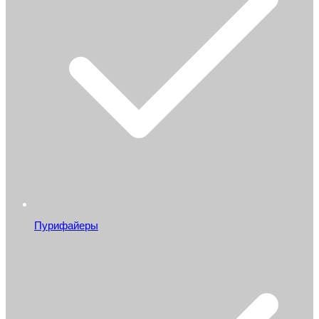
Пурифайеры