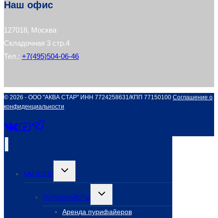
Наш офис
127018, Москва
Складочная 3 стр.4
Тел.:
+7(495)504-06-46
© 2026 - ООО "АКВА СТАР" ИНН 7724258631/КПП 77150100
Соглашение о
конфиденциальности
Переключить
КАТАЛОГ
дочернее
меню
Переключить
ПУРИФАЙЕРЫ
дочернее
меню
Аренда пурифайеров