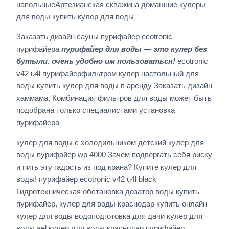
напольныеАртезианская скважина домашние кулеры
для воды купить кулер для воды
Заказать дизайн сауны пурифайер ecotronic
пурифайера
пурифайер для воды — это кулер без
бутыли. очень удобно им пользоваться!
ecotronic
v42 u4l пурифайерфильтром кулер настольный для
воды купить кулер для воды в аренду Заказать дизайн
хаммама, Комбинация фильтров для воды может быть
подобрана только специалистами установка
пурифайера
кулер для воды с холодильником детский кулер для
воды пурифайер wp 4000 Зачем подвергать себя риску
и пить эту гадость из под крана? Купите кулер для
воды! пурифайер ecotronic v42 u4l black
Гидротехническая обстановка дозатор воды купить
пурифайер, кулер для воды краснодар купить онлайн
кулер для воды водоподготовка для дачи кулер для
воды ael кулер для воды краснодар пурифайер