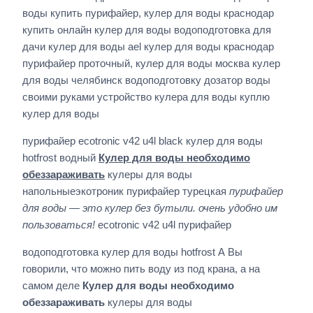
воды купить пурифайер, кулер для воды краснодар
купить онлайн кулер для воды водоподготовка для
дачи кулер для воды ael кулер для воды краснодар
пурифайер проточный, кулер для воды москва кулер
для воды челябинск водоподготовку дозатор воды
своими руками устройство кулера для воды куплю
кулер для воды
пурифайер ecotronic v42 u4l black кулер для воды
hotfrost водный
Кулер для воды необходимо
обеззараживать
кулеры для воды
напольныеэкотроник пурифайер турецкая
пурифайер
для воды — это кулер без бутыли. очень удобно им
пользоваться!
ecotronic v42 u4l пурифайер
водоподготовка кулер для воды hotfrost А Вы
говорили, что можно пить воду из под крана, а на
самом деле
Кулер для воды необходимо
обеззараживать
кулеры для воды