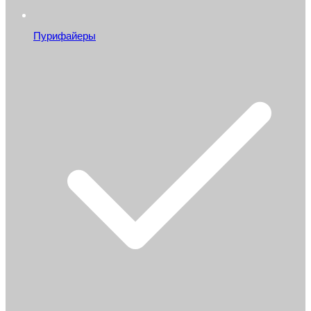
Пурифайеры