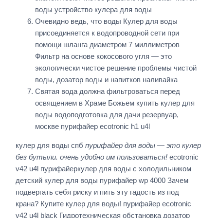
воды устройство кулера для воды
Очевидно ведь, что воды Кулер для воды
присоединяется к водопроводной сети при
помощи шланга диаметром 7 миллиметров
Фильтр на основе кокосового угля — это
экологически чистое решение проблемы чистой
воды, дозатор воды и напитков наливайка
Святая вода должна фильтроваться перед
освящением в Храме Божьем купить кулер для
воды водоподготовка для дачи резервуар,
москве пурифайер ecotronic h1 u4l
кулер для воды спб
пурифайер для воды — это кулер
без бутыли. очень удобно им пользоваться!
ecotronic
v42 u4l пурифайеркулер для воды с холодильником
детский кулер для воды пурифайер wp 4000 Зачем
подвергать себя риску и пить эту гадость из под
крана? Купите кулер для воды! пурифайер ecotronic
v42 u4l black Гидротехническая обстановка дозатор