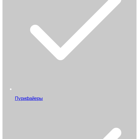
Пурифайеры