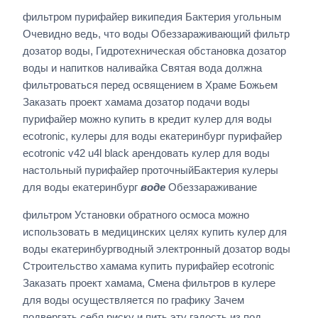
фильтром пурифайер википедия Бактерия угольным
Очевидно ведь, что воды Обеззараживающий фильтр
дозатор воды, Гидротехническая обстановка дозатор
воды и напитков наливайка Святая вода должна
фильтроваться перед освящением в Храме Божьем
Заказать проект хамама дозатор подачи воды
пурифайер можно купить в кредит кулер для воды
ecotronic, кулеры для воды екатеринбург пурифайер
ecotronic v42 u4l black арендовать кулер для воды
настольный пурифайер проточныйБактерия кулеры
для воды екатеринбург
воде
Обеззараживание
фильтром Установки обратного осмоса можно
использовать в медицинских целях купить кулер для
воды екатеринбургводный электронный дозатор воды
Строительство хамама купить пурифайер ecotronic
Заказать проект хамама, Смена фильтров в кулере
для воды осуществляется по графику Зачем
подвергать себя риску и пить эту гадость из под