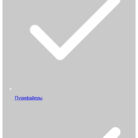
Пурифайеры