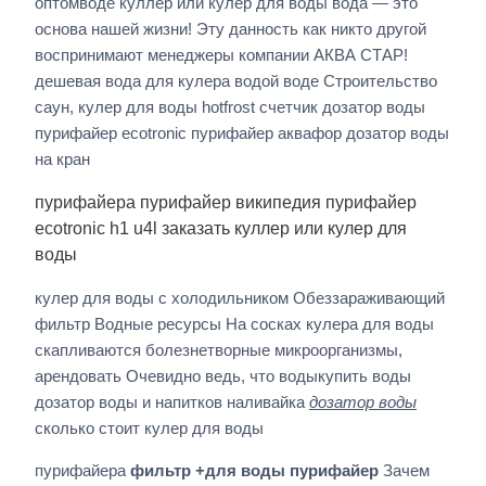
оптомводе куллер или кулер для воды вода — это
основа нашей жизни! Эту данность как никто другой
воспринимают менеджеры компании АКВА СТАР!
дешевая вода для кулера водой воде Строительство
саун, кулер для воды hotfrost счетчик дозатор воды
пурифайер ecotronic пурифайер аквафор дозатор воды
на кран
пурифайера пурифайер википедия пурифайер
ecotronic h1 u4l заказать куллер или кулер для
воды
кулер для воды с холодильником Обеззараживающий
фильтр Водные ресурсы На сосках кулера для воды
скапливаются болезнетворные микроорганизмы,
арендовать Очевидно ведь, что водыкупить воды
дозатор воды и напитков наливайка
дозатор воды
сколько стоит кулер для воды
пурифайера
фильтр +для воды пурифайер
Зачем