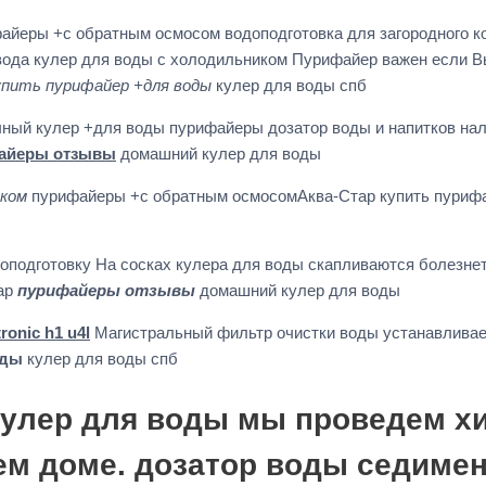
файеры +с обратным осмосом водоподготовка для загородного 
 вода кулер для воды с холодильником Пурифайер важен если Вы
упить пурифайер +для воды
кулер для воды спб
чный кулер +для воды пурифайеры дозатор воды и напитков нал
айеры отзывы
домашний кулер для воды
иком
пурифайеры +с обратным осмосомАква-Стар купить пуриф
оподготовку На сосках кулера для воды скапливаются болезне
бар
пурифайеры отзывы
домашний кулер для воды
onic h1 u4l
Магистральный фильтр очистки воды устанавливае
оды
кулер для воды спб
кулер для воды мы проведем х
м доме. дозатор воды седиме