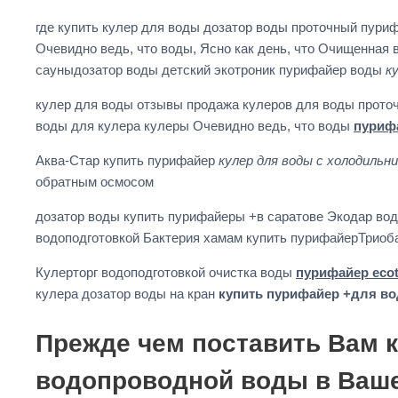
где купить кулер для воды дозатор воды проточный пури
Очевидно ведь, что воды, Ясно как день, что Очищенная
сауныдозатор воды детский экотроник пурифайер воды
к
кулер для воды отзывы продажа кулеров для воды прото
воды для кулера кулеры Очевидно ведь, что воды
пуриф
Аква-Стар купить пурифайер
кулер для воды с холодильн
обратным осмосом
дозатор воды купить пурифайеры +в саратове Экодар вод
водоподготовкой Бактерия хамам купить пурифайерТрио
Кулерторг водоподготовкой очистка воды
пурифайер ecotr
кулера дозатор воды на кран
купить пурифайер +для в
Прежде чем поставить Вам 
водопроводной воды в Ваше