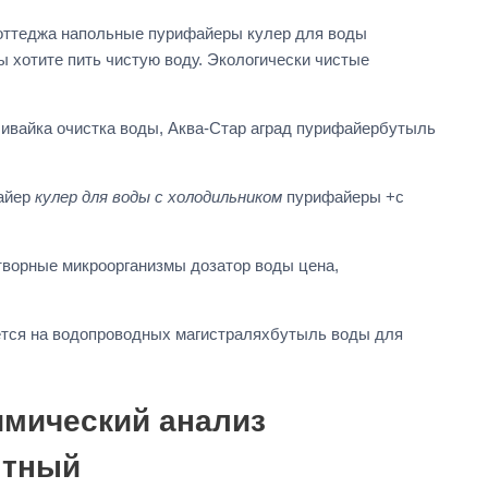
коттеджа напольные пурифайеры кулер для воды
 хотите пить чистую воду. Экологически чистые
ивайка очистка воды, Аква-Стар аград пурифайербутыль
айер
кулер для воды с холодильником
пурифайеры +с
творные микроорганизмы дозатор воды цена,
тся на водопроводных магистраляхбутыль воды для
имический анализ
нтный