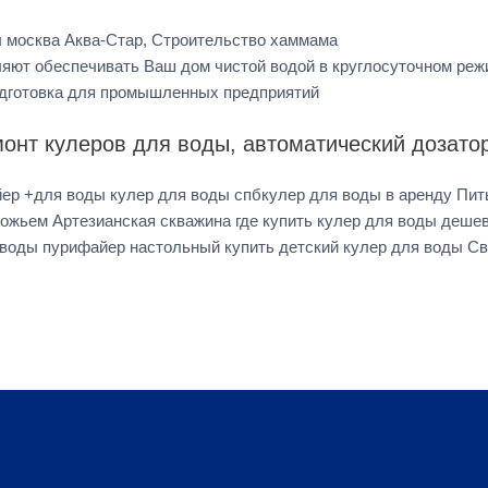
ы москва Аква-Стар, Строительство хаммама
ют обеспечивать Ваш дом чистой водой в круглосуточном режи
одготовка для промышленных предприятий
онт кулеров для воды, автоматический дозато
ер +для воды кулер для воды спбкулер для воды в аренду Пит
жьем Артезианская скважина где купить кулер для воды дешев
я воды пурифайер настольный купить детский кулер для воды С