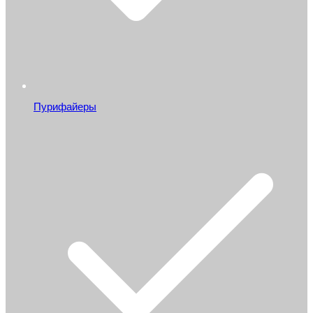
Пурифайеры