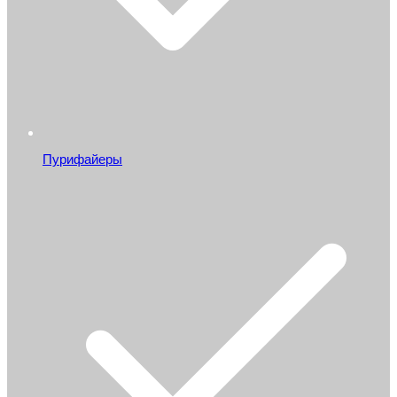
Пурифайеры