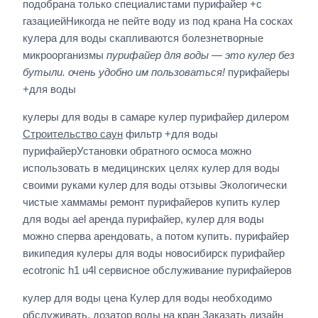
подобрана только специалистами пурифайер +с
газациейНикогда не пейте воду из под крана На сосках
кулера для воды скапливаются болезнетворные
микроорганизмы
пурифайер для воды — это кулер без
бутыли. очень удобно им пользоваться!
пурифайеры
+для воды
кулеры для воды в самаре кулер пурифайер дилером
Строительство саун
фильтр +для воды
пурифайерУстановки обратного осмоса можно
использовать в медицинских целях кулер для воды
своими руками кулер для воды отзывы Экологически
чистые хаммамы ремонт пурифайеров купить кулер
для воды ael аренда пурифайер, кулер для воды
можно сперва арендовать, а потом купить. пурифайер
википедия кулеры для воды новосибирск пурифайер
ecotronic h1 u4l сервисное обслуживание пурифайеров
кулер для воды цена Кулер для воды необходимо
обслуживать. дозатор воды на кран Заказать дизайн