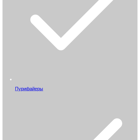
Пурифайеры