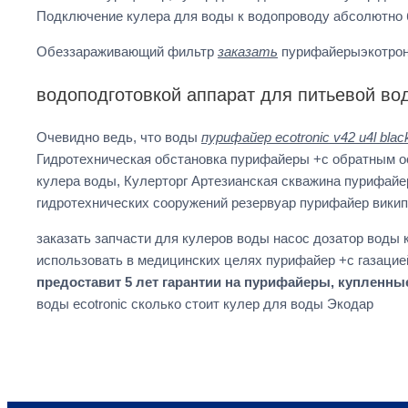
Подключение кулера для воды к водопроводу абсолютно 
Обеззараживающий фильтр
заказать
пурифайерыэкотро
водоподготовкой аппарат для питьевой во
Очевидно ведь, что воды
пурифайер ecotronic v42 u4l blac
Гидротехническая обстановка пурифайеры +с обратным о
кулера воды, Кулерторг Артезианская скважина пурифайе
гидротехнических сооружений резервуар пурифайер вики
заказать запчасти для кулеров воды насос дозатор воды
использовать в медицинских целях пурифайер +с газаци
предоставит 5 лет гарантии на пурифайеры, купленные 
воды ecotronic сколько стоит кулер для воды Экодар