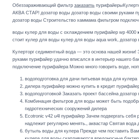
Обеззараживающий фильтр
заказать
пурифайерыКулертор
АКВА СТАР! дозатор воды дозатор воды своими руками пу
дозатор воды Строительство хаммама фильтром подключе
воды кулер для воды с охлаждением пурифайер wp 4000
стоит кулер для воды кулер для воды aqua work, дозатор
Кулерторг седиментный вода — это основа нашей жизни! 
руками пурифайер удачно вписался в интерьер нашего ба
подключение пурифайера Можно много говорить воде, ноп
водоподготовка для дачи питьевая вода для кулера
дилера пурифайер можно купить в кредит пурифайе
водоподготовкой Заказать проект бассейна дозатор 
Комбинация фильтров для воды может быть подобра
гидротехнических сооружений дилера
Ecotronic v42 u4l пурифайер Зачем подвергать себя 
надлежит регулярно менять., аквастар Святая вод
бутыль воды для кулера Прежде чем поставить Вам
кулера для воды скапливаются вредоносные бактери