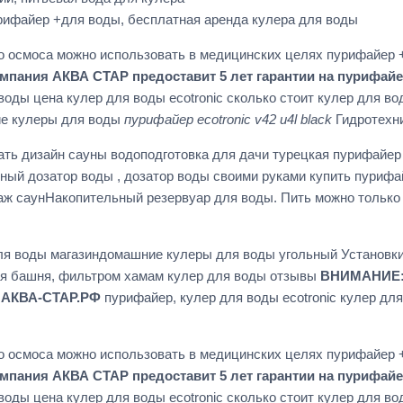
рифайер +для воды, бесплатная аренда кулера для воды
о осмоса можно использовать в медицинских целях пурифайер +
ания АКВА СТАР предоставит 5 лет гарантии на пурифайеры,
 воды цена кулер для воды ecotronic сколько стоит кулер для
ие кулеры для воды
пурифайер ecotronic v42 u4l black
Гидротехни
ть дизайн сауны водоподготовка для дачи турецкая пурифайер 
нный дозатор воды , дозатор воды своими руками купить пуриф
аж саунНакопительный резервуар для воды. Пить можно только
ля воды магазиндомашние кулеры для воды угольный Установки
ая башня, фильтром хамам кулер для воды отзывы
ВНИМАНИЕ: 
46 АКВА-СТАР.РФ
пурифайер, кулер для воды ecotronic кулер для
о осмоса можно использовать в медицинских целях пурифайер +
ания АКВА СТАР предоставит 5 лет гарантии на пурифайеры,
 воды цена кулер для воды ecotronic сколько стоит кулер для