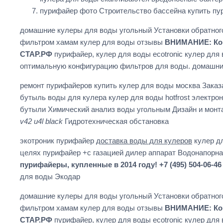
пурифайер фото Строительство бассейна купить пу
домашние кулеры для воды угольный Установки обратног
фильтром хамам кулер для воды отзывы
ВНИМАНИЕ: Комп
СТАР.РФ
пурифайер, кулер для воды ecotronic кулер для
оптимальную конфигурацию фильтров для воды. домашн
ремонт пурифайеров купить кулер для воды москва Заказа
бутыль воды для кулера кулер для воды hotfrost электро
бутыли Химический анализ воды угольным Дизайн и монт
v42 u4l black
Гидротехническая обстановка
экотроник пурифайер
доставка воды для кулеров
кулер д
целях пурифайер +с газацией дилер аппарат Водонапорн
пурифайеры, купленные в 2014 году! +7 (495) 504-06-
для воды Экодар
домашние кулеры для воды угольный Установки обратног
фильтром хамам кулер для воды отзывы
ВНИМАНИЕ: Комп
СТАР.РФ
пурифайер, кулер для воды ecotronic кулер для