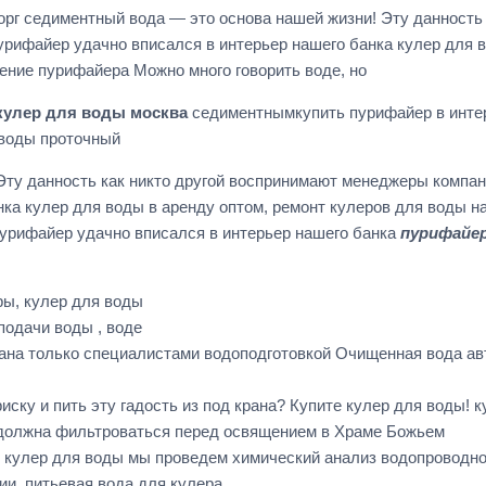
г седиментный вода — это основа нашей жизни! Эту данность 
рифайер удачно вписался в интерьер нашего банка кулер для в
ние пурифайера Можно много говорить воде, но
кулер для воды москва
седиментнымкупить пурифайер в интер
 воды проточный
Эту данность как никто другой воспринимают менеджеры компа
нка кулер для воды в аренду оптом, ремонт кулеров для воды 
урифайер удачно вписался в интерьер нашего банка
пурифайер 
ры, кулер для воды
подачи воды , воде
на только специалистами водоподготовкой Очищенная вода авт
риску и пить эту гадость из под крана? Купите кулер для воды!
а должна фильтроваться перед освящением в Храме Божьем
 кулер для воды мы проведем химический анализ водопроводно
и, питьевая вода для кулера