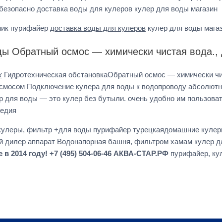
безопасно доставка воды для кулеров кулер для воды магазин
ник пурифайер
доставка воды для кулеров
кулер для воды мага
ды Обратный осмос — химически чистая вода.,
k
Гидротехническая обстановкаОбратный осмос — химически чис
смосом Подключение кулера для воды к водопроводу абсолютн
р для воды — это кулер без бутыли. очень удобно им пользова
педия
 кулеры, фильтр +для воды пурифайер турецкаядомашние кулер
ей дилер аппарат Водонапорная башня, фильтром хамам кулер 
в 2014 году! +7 (495) 504-06-46 АКВА-СТАР.РФ
пурифайер, кул