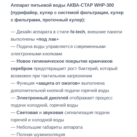
Аппарат питьевой воды АКВА-СТАР WHP-300
(пурифайер, кулер с системой фильтрации, кулер
с фильтрами, проточный кулер)
:
— Дизайн аппарата в стиле
hi-tech
, внешние панели
выполнены
«под лак»
— Подача воды управляется современными
электронными кнопками
—
Новое гигиеническое покрытие кранчиков
серебром
предотвращает рост бактерий, который
возможен при тактильном загрязнении
— Функция
«защита от ожогов»
выполнена
дополнительной кнопкой подачи горячей воды
—
Электронный дисплей
отображает процесс
подачи холодной, горячей воды
—
Световая
и
звуковая
сигнализация подачи
горячей и холодной воды
— Небольшие габариты аппарата
— Полная шумоизоляция