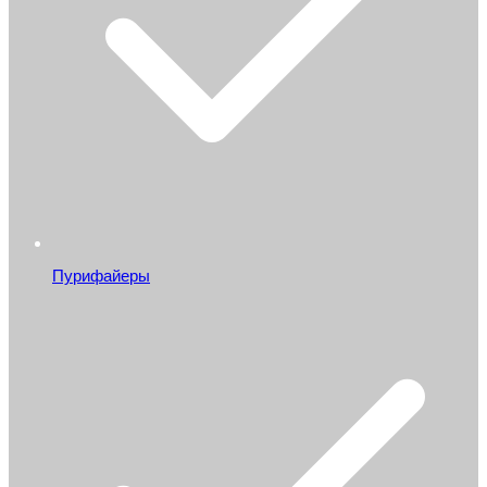
Пурифайеры