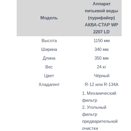
Аппарат
питьевой воды
Модель
(пурифайер)
АКВА-СТАР WP
2207 LD
Высота
1150 мм
Ширина
340 мм
Длина
350 мм
Вес
24 кг
Цвет
Чёрный
Хладагент
R-12 или R-134A
1. Механический
фильтр
2. Угольный
фильтр
предварительной
очистки