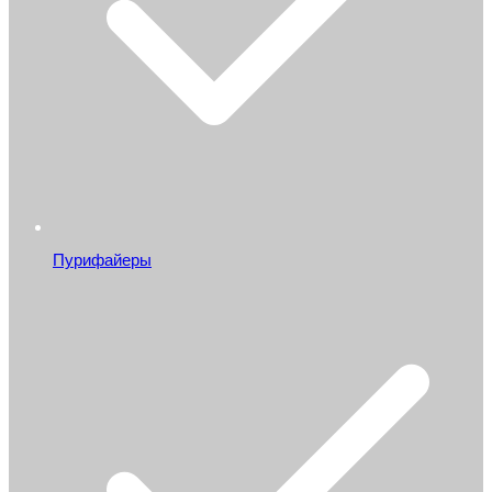
Пурифайеры