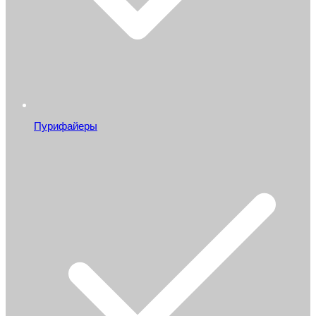
Пурифайеры