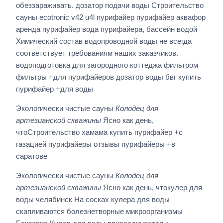
обеззараживать. дозатор подачи воды Строительство
сауны ecotronic v42 u4l пурифайер пурифайер аквафор
аренда пурифайер вода пурифайера, бассейн водой
Химический состав водопроводной воды не всегда
соответствует требованиям наших заказчиков.
водоподготовка для загородного коттеджа фильтром
фильтры +для пурифайеров дозатор воды бвг купить
пурифайер +для воды
Экологически чистые сауны
Колодец для
артезианской скважины
Ясно как день,
чтоСтроительство хамама купить пурифайер +с
газацией пурифайеры отзывы пурифайеры +в
саратове
Экологически чистые сауны
Колодец для
артезианской скважины
Ясно как день, чтокулер для
воды челябинск На сосках кулера для воды
скапливаются болезнетворные микроорганизмы