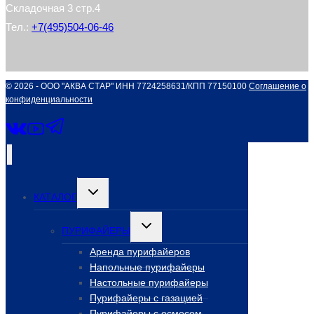
Складочная 3 стр.4
Тел.:
+7(495)504-06-46
© 2026 - ООО "АКВА СТАР" ИНН 7724258631/КПП 77150100
Соглашение о
конфиденциальности
Переключить
КАТАЛОГ
дочернее
меню
Переключить
ПУРИФАЙЕРЫ
дочернее
меню
Аренда пурифайеров
Напольные пурифайеры
Настольные пурифайеры
Пурифайеры с газацией
Пурифайеры с осмосом