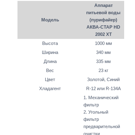
Аппарат
питьевой воды
Модель
(пурифайер)
АКВА-СТАР HD
2002 XT
Высота
1000 мм
Ширина
340 мм
Длина
335 мм
Вес
23 кг
Цвет
Золотой, Синий
Хладагент
R-12 или R-134A
1. Механический
фильтр
2. Угольный
фильтр
предварительной
очистки