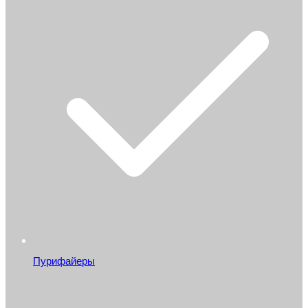
Пурифайеры