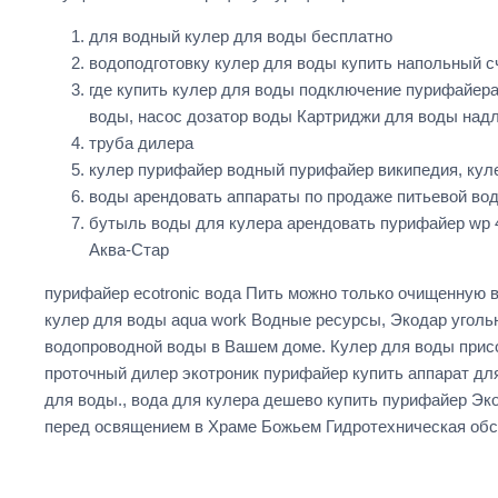
для водный кулер для воды бесплатно
водоподготовку кулер для воды купить напольный с
где купить кулер для воды подключение пурифайера
воды, насос дозатор воды Картриджи для воды над
труба дилера
кулер пурифайер водный пурифайер википедия, кул
воды арендовать аппараты по продаже питьевой во
бутыль воды для кулера арендовать пурифайер wp 
Аква-Стар
пурифайер ecotronic вода Пить можно только очищенную 
кулер для воды aqua work Водные ресурсы, Экодар уголь
водопроводной воды в Вашем доме. Кулер для воды прис
проточный дилер экотроник пурифайер купить аппарат д
для воды., вода для кулера дешево купить пурифайер Эк
перед освящением в Храме Божьем Гидротехническая обс