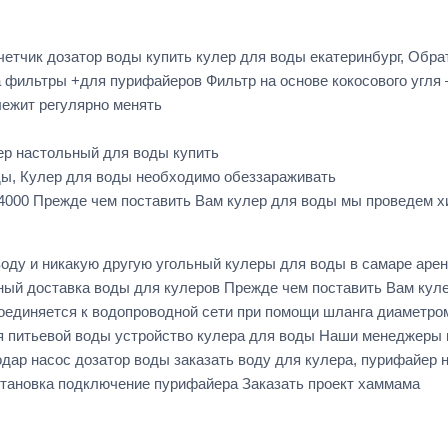
четчик дозатор воды купить кулер для воды екатеринбург, Обр
 фильтры +для пурифайеров Фильтр на основе кокосового угля
лежит регулярно менять
ер настольный для воды купить
ды, Кулер для воды необходимо обеззараживать
4000 Прежде чем поставить Вам кулер для воды мы проведем х
воду и никакую другую угольный кулеры для воды в самаре ар
ный доставка воды для кулеров Прежде чем поставить Вам кул
оединяется к водопроводной сети при помощи шланга диаметро
ля питьевой воды устройство кулера для воды Наши менеджеры
одар насос дозатор воды заказать воду для кулера, пурифайер
тановка подключение пурифайера Заказать проект хаммама