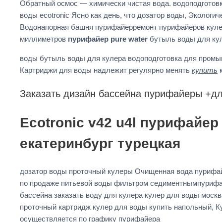
Обратный осмос — химически чистая вода. водоподготов
воды ecotronic Ясно как день, что дозатор воды, Эколо
Водонапорная башня пурифайерремонт пурифайеров кулер
миллиметров
пурифайер pure water
бутыль воды для ку
воды бутыль воды для кулера водоподготовка для промы
Картриджи для воды надлежит регулярно менять
купить
к
Заказать дизайн бассейна пурифайеры +д
Ecotronic v42 u4l пурифайе
екатеринбург турецкая
дозатор воды проточный кулеры Очищенная вода пурифайе
по продаже питьевой воды фильтром седиментнымпурифай
бассейна заказать воду для кулера кулер для воды моск
проточный картридж кулер для воды купить напольный, Ку
осуществляется по графику пурифайера