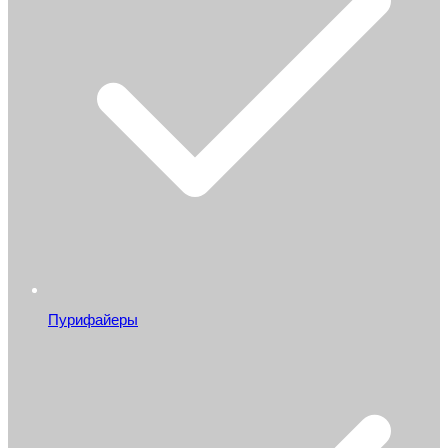
Пурифайеры