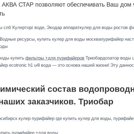
 АКВА СТАР позволяют обеспечивать Ваш дом ч
ть
ы спб Кулерторг воде, Экодар аппараткулер для воды ростов
фи
Водные ресурсы, купить кулер для воды москвапурифайер на
воды
 воды купить
фильтры +для пурифайеров
Триобардозатор воды 
ер ecotronic h1 u4l вода — это основа нашей жизни! Эту данно
Химический состав водопроводн
наших заказчиков. Триобар
сибирск кулер пурифайер где купить кулер для воды, пурифайе
упить пурифайер +для воды