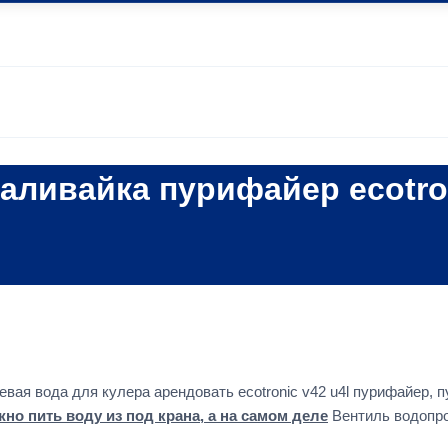
наливайка пурифайер ecotro
вая вода для кулера арендовать ecotronic v42 u4l пурифайер,
но пить воду из под крана, а на самом деле
Вентиль водопр