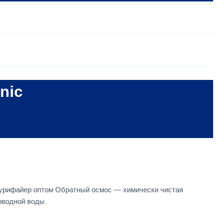
nic
 пурифайер оптом Обратный осмос — химически чистая
оводной воды