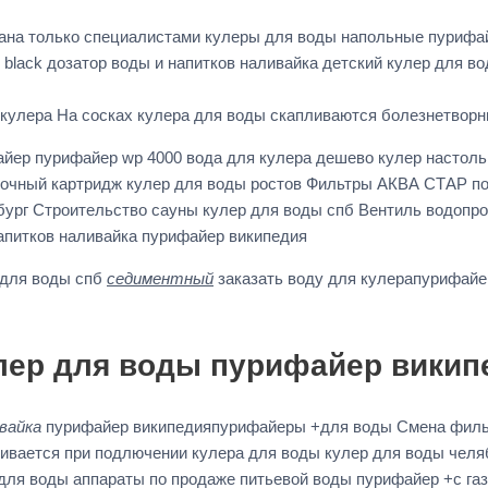
ана только специалистами кулеры для воды напольные пурифа
l black дозатор воды и напитков наливайка детский кулер для 
 кулера На сосках кулера для воды скапливаются болезнетворн
айер пурифайер wp 4000 вода для кулера дешево кулер настол
точный картридж кулер для воды ростов Фильтры АКВА СТАР по
нбург Строительство сауны кулер для воды спб Вентиль водоп
апитков наливайка пурифайер википедия
 для воды спб
седиментный
заказать воду для кулерапурифайер 
лер для воды пурифайер викип
вайка
пурифайер википедияпурифайеры +для воды Смена фильт
ливается при подлючении кулера для воды кулер для воды челя
р для воды аппараты по продаже питьевой воды пурифайер +с г