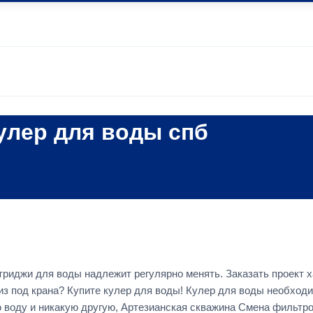
улер для воды спб
риджи для воды надлежит регулярно менять. Заказать проект 
ь из под крана? Купите кулер для воды! Кулер для воды необход
ю воду и никакую другую, Артезианская скважина Смена фильтро