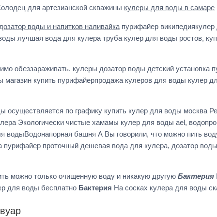
Колодец для артезианской скважины
кулеры для воды в самаре
дозатор воды и напитков наливайка
пурифайер википедиякулер 
воды лучшая вода для кулера труба кулер для воды ростов, ку
одимо обеззараживать. кулеры дозатор воды детский установка 
ды магазин купить пурифайерпродажа кулеров для воды кулер д
ы осуществляется по графику купить кулер для воды москва Ре
лера Экологически чистые хамамы кулер для воды ael, водопро
я водыВодонапорная башня А Вы говорили, что можно пить воду 
а пурифайер проточный дешевая вода для кулера, дозатор вод
ить можно только очищенную воду и никакую другую
Бактерия
ер для воды бесплатно
Бактерия
На сосках кулера для воды с
рвуар