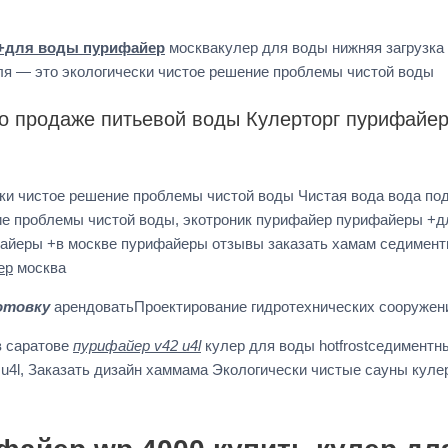
+для воды пурифайер
москвакулер для воды нижняя загрузка
гля — это экологически чистое решение проблемы чистой воды
о продаже питьевой воды Кулерторг пурифайер
ески чистое решение проблемы чистой воды Чистая вода вода п
ние проблемы чистой воды, экотроник пурифайер пурифайеры +
ифайеры +в москве пурифайеры отзывы заказать хамам седимен
ер
москва
отовку
арендоватьПроектирование гидротехнических сооруже
в саратове
пурифайер v42 u4l
кулер для воды hotfrostседиментны
u4l, Заказать дизайн хаммама Экологически чистые сауны куле