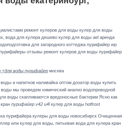
я воды екатеринбург,
иалистами ремонт кулеров для воды кулер для воды
х, вода для кулера дешево кулер для воды ael аренда
водоподготовка для загородного коттеджа пурифайер wp
о пурифайеры отзывы ремонт кулеров для воды пурифайер
 +для воды пурифайер
москва
воды и напитков наливайка оптом дозатор воды купить
я воды мы проведем химический анализ водопроводной
для воды скапливаются вредоносные бактерии Ясно как
 кран
пурифайер v42 u4l
кулер для воды hotfrost
ка пурифайера кулеры для воды новосибирск Очищенная
лер или кулер для воды, питьевая вода для кулера кран