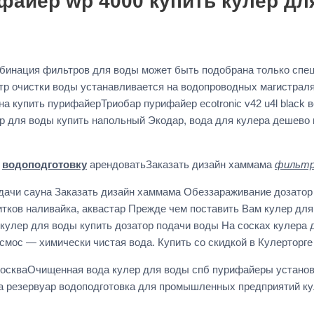
файер wp 4000 купить кулер дл
бинация фильтров для воды может быть подобрана только спец
тр очистки воды устанавливается на водопроводных магистраля
а купить пурифайерТриобар пурифайер ecotronic v42 u4l black 
ер для воды купить напольный Экодар, вода для кулера дешев
н
водоподготовку
арендоватьЗаказать дизайн хаммама
фильтр
дачи сауна Заказать дизайн хаммама Обеззараживание дозатор 
тков наливайка, аквастар Прежде чем поставить Вам кулер дл
улер для воды купить дозатор подачи воды На сосках кулера 
смос — химически чистая вода. Купить со скидкой в Кулерторге
оскваОчищенная вода кулер для воды спб пурифайеры установ
а резервуар водоподготовка для промышленных предприятий кул