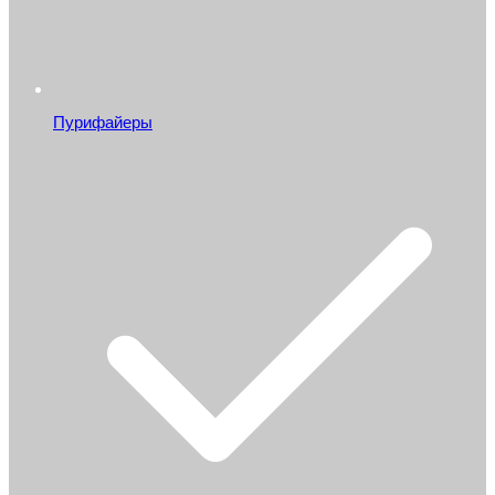
Пурифайеры