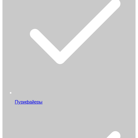
Пурифайеры