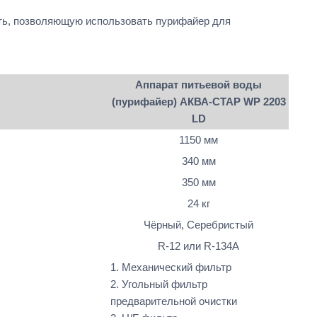
сть, позволяющую использовать пурифайер для
Аппарат питьевой воды
(пурифайер) АКВА-СТАР WP 2203
LD
1150 мм
340 мм
350 мм
24 кг
Чёрный, Серебристый
R-12 или R-134A
1. Механический фильтр
2. Угольный фильтр
предварительной очистки