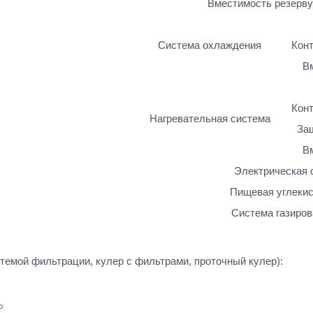
Вместимость резерв
Система охлаждения
Кон
В
Кон
Нагревательная система
Защ
В
Электрическая 
Пищевая углеки
Система газиров
темой фильтрации, кулер с фильтрами, проточный кулер):
ю