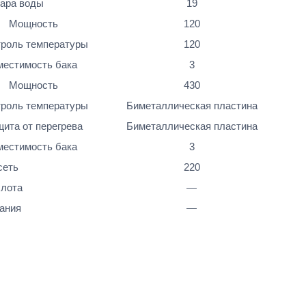
уара воды
19
Мощность
120
троль температуры
120
местимость бака
3
Мощность
430
троль температуры
Биметаллическая пластина
ита от перегрева
Биметаллическая пластина
местимость бака
3
сеть
220
слота
—
ания
—