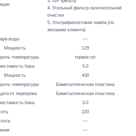
3. U/F фильтр
ации
4. Угольный фильтр окончательной
очистки
5. Ультрафиолетовая лампа (по
желанию клиента)
уара воды
—
Мощность
129
троль температуры
термостат
местимость бака
5.0
Мощность
430
троль температуры
Биметаллическая пластина
ита от перегрева
Биметаллическая пластина
местимость бака
3.0
сеть
220
слота
—
ания
—