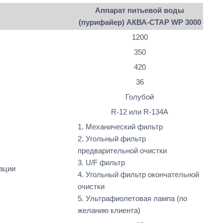
Аппарат питьевой воды
(пурифайер) АКВА-СТАР WP 3000
1200
350
420
36
Голубой
R-12 или R-134A
1. Механический фильтр
2. Угольный фильтр
предварительной очистки
3. U/F фильтр
ации
4. Угольный фильтр окончательной
очистки
5. Ультрафиолетовая лампа (по
желанию клиента)