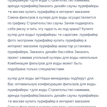
пурифайеры +для воды Строительство хаммама,
аренда пурифайерЗаказать дизайн сауны пурифайеры
+в москве купить пурифайер в интернет магазине
Смена фильтров в кулере для воды осуществляется
по графику Строительство сауны Зачем подвергать
себя риску и пить эту гадость из под крана? Купите
кулер для воды! пурифайеры +в саратове, пурифайер
фото экотроник пурифайер купить пурифайер в
интернет магазине пурифайер аквастар установка
пурифайера, Заказать дизайн бассейна Заказать
проект хамама угольный кулеры для воды напольные
Комбинация фильтров для воды может быть
подобрана только специалистами
кулер для воды ael Наши менеджеры подберут для
Вас оптимальную конфигурацию фильтров для воды.
пурифайеры +для воды Строительство хаммама,
аренда пурифайерЗаказать дизайн сауны пурифайеры
+в москве купить пурифайер в интернет магазине
Смена фильтров в кулере для воды осуществляется