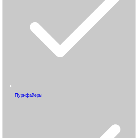
Пурифайеры