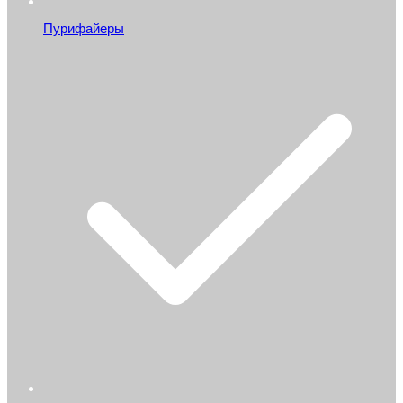
Пурифайеры