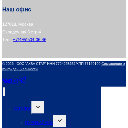
Наш офис
127018, Москва
Складочная 3 стр.4
Тел.:
+7(495)504-06-46
© 2026 - ООО "АКВА СТАР" ИНН 7724258631/КПП 77150100
Соглашение о
конфиденциальности
Переключить
КАТАЛОГ
дочернее
меню
Переключить
ПУРИФАЙЕРЫ
дочернее