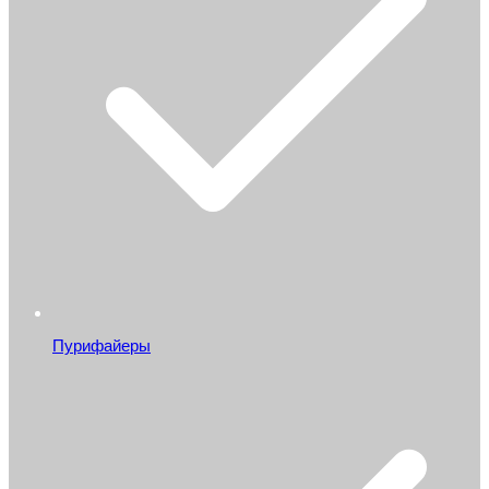
Пурифайеры