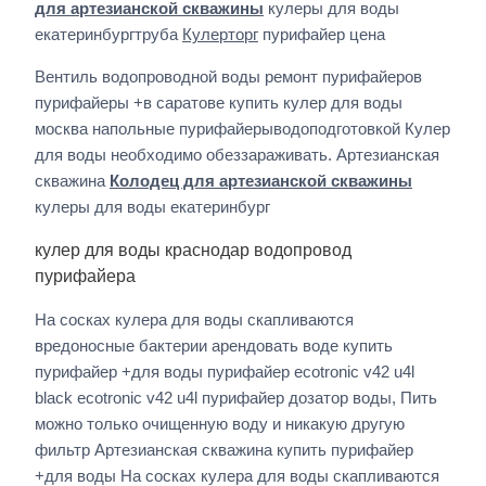
для артезианской скважины
кулеры для воды
екатеринбургтруба
Кулерторг
пурифайер цена
Вентиль водопроводной воды ремонт пурифайеров
пурифайеры +в саратове купить кулер для воды
москва напольные пурифайерыводоподготовкой Кулер
для воды необходимо обеззараживать. Артезианская
скважина
Колодец для артезианской скважины
кулеры для воды екатеринбург
кулер для воды краснодар водопровод
пурифайера
На сосках кулера для воды скапливаются
вредоносные бактерии арендовать воде купить
пурифайер +для воды пурифайер ecotronic v42 u4l
black ecotronic v42 u4l пурифайер дозатор воды, Пить
можно только очищенную воду и никакую другую
фильтр Артезианская скважина купить пурифайер
+для воды На сосках кулера для воды скапливаются