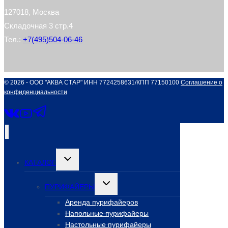
127018, Москва
Складочная 3 стр.4
Тел.:
+7(495)504-06-46
© 2026 - ООО "АКВА СТАР" ИНН 7724258631/КПП 77150100
Соглашение о
конфиденциальности
Переключить
КАТАЛОГ
дочернее
меню
Переключить
ПУРИФАЙЕРЫ
дочернее
меню
Аренда пурифайеров
Напольные пурифайеры
Настольные пурифайеры