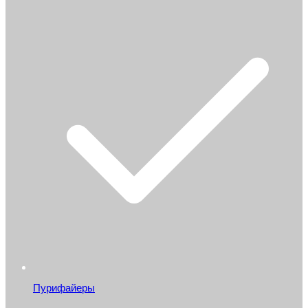
Пурифайеры