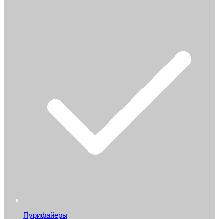
Пурифайеры