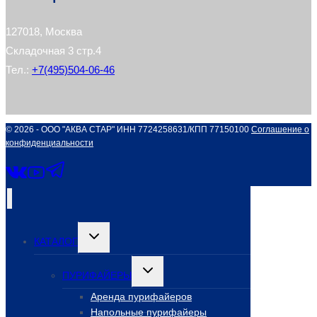
127018, Москва
Складочная 3 стр.4
Тел.:
+7(495)504-06-46
© 2026 - ООО "АКВА СТАР" ИНН 7724258631/КПП 77150100
Соглашение о
конфиденциальности
Переключить
КАТАЛОГ
дочернее
меню
Переключить
ПУРИФАЙЕРЫ
дочернее
меню
Аренда пурифайеров
Напольные пурифайеры